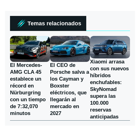
Temas relacionados
Xiaomi arrasa
El Mercedes-
El CEO de
con sus nuevos
AMG CLA 45
Porsche salva a
híbridos
establece un
los Cayman y
enchufables:
récord en
Boxster
SkyNomad
Nürburgring
eléctricos, que
supera las
con un tiempo
llegarán al
100.000
de 7:32,070
mercado en
reservas
minutos
2027
anticipadas