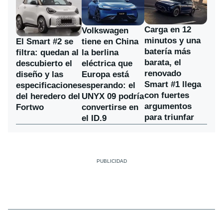
Carga en 12
Volkswagen
minutos y una
El Smart #2 se
tiene en China
batería más
filtra: quedan al
la berlina
barata, el
descubierto el
eléctrica que
renovado
diseño y las
Europa está
Smart #1 llega
especificaciones
esperando: el
con fuertes
del heredero del
UNYX 09 podría
argumentos
Fortwo
convertirse en
para triunfar
el ID.9