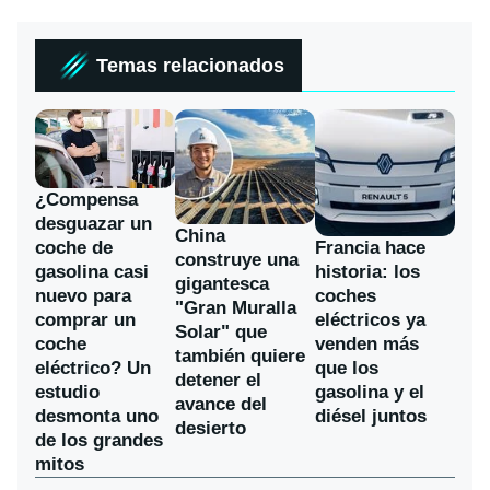
Temas relacionados
¿Compensa
desguazar un
China
coche de
Francia hace
construye una
gasolina casi
historia: los
gigantesca
nuevo para
coches
"Gran Muralla
comprar un
eléctricos ya
Solar" que
coche
venden más
también quiere
eléctrico? Un
que los
detener el
estudio
gasolina y el
avance del
desmonta uno
diésel juntos
desierto
de los grandes
mitos