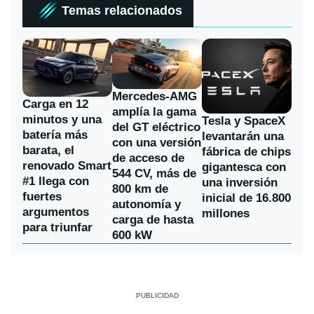
Temas relacionados
Mercedes-AMG
Carga en 12
amplía la gama
minutos y una
Tesla y SpaceX
del GT eléctrico
batería más
levantarán una
con una versión
barata, el
fábrica de chips
de acceso de
renovado Smart
gigantesca con
544 CV, más de
#1 llega con
una inversión
800 km de
fuertes
inicial de 16.800
autonomía y
argumentos
millones
carga de hasta
para triunfar
600 kW