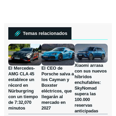
Temas relacionados
Xiaomi arrasa
El Mercedes-
El CEO de
con sus nuevos
AMG CLA 45
Porsche salva a
híbridos
establece un
los Cayman y
enchufables:
récord en
Boxster
SkyNomad
Nürburgring
eléctricos, que
supera las
con un tiempo
llegarán al
100.000
de 7:32,070
mercado en
reservas
minutos
2027
anticipadas