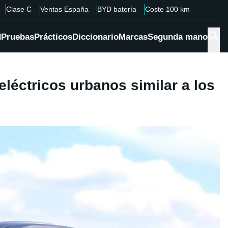
Clase C
Ventas España
BYD batería
Coste 100 km
d
Pruebas
Prácticos
Diccionario
Marcas
Segunda mano
léctricos urbanos similar a los