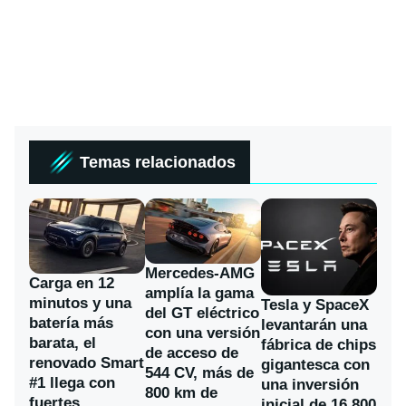
Temas relacionados
Mercedes-AMG
Carga en 12
amplía la gama
minutos y una
Tesla y SpaceX
del GT eléctrico
batería más
levantarán una
con una versión
barata, el
fábrica de chips
de acceso de
renovado Smart
gigantesca con
544 CV, más de
#1 llega con
una inversión
800 km de
fuertes
inicial de 16.800