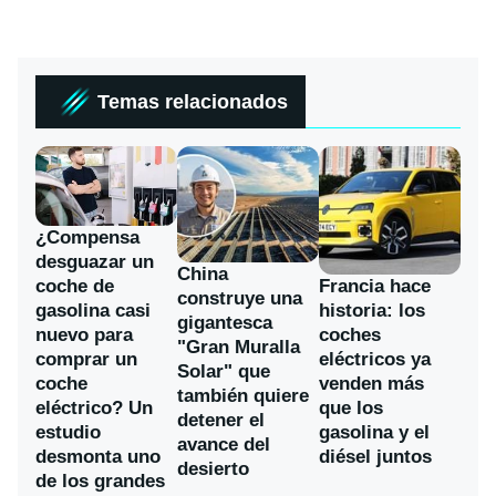
Temas relacionados
¿Compensa
desguazar un
China
coche de
Francia hace
construye una
gasolina casi
historia: los
gigantesca
nuevo para
coches
"Gran Muralla
comprar un
eléctricos ya
Solar" que
coche
venden más
también quiere
eléctrico? Un
que los
detener el
estudio
gasolina y el
avance del
desmonta uno
diésel juntos
desierto
de los grandes