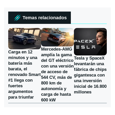
Temas relacionados
Mercedes-AMG
Carga en 12
amplía la gama
minutos y una
Tesla y SpaceX
del GT eléctrico
batería más
levantarán una
con una versión
barata, el
fábrica de chips
de acceso de
renovado Smart
gigantesca con
544 CV, más de
#1 llega con
una inversión
800 km de
fuertes
inicial de 16.800
autonomía y
argumentos
millones
carga de hasta
para triunfar
600 kW