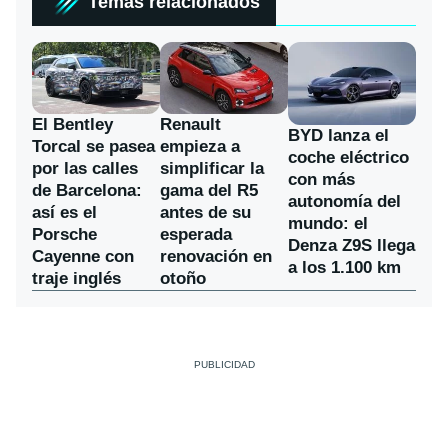
Temas relacionados
El Bentley
Renault
BYD lanza el
Torcal se pasea
empieza a
coche eléctrico
por las calles
simplificar la
con más
de Barcelona:
gama del R5
autonomía del
así es el
antes de su
mundo: el
Porsche
esperada
Denza Z9S llega
Cayenne con
renovación en
a los 1.100 km
traje inglés
otoño