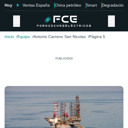
Hoy
Ventas España
China petróleo
Smart
Degradación
Inicio
Equipo
Antonio Carreno San Nicolas
Página 5