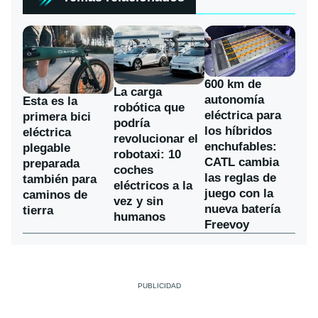
600 km de
La carga
autonomía
Esta es la
robótica que
eléctrica para
primera bici
podría
los híbridos
eléctrica
revolucionar el
enchufables:
plegable
robotaxi: 10
CATL cambia
preparada
coches
las reglas de
también para
eléctricos a la
juego con la
caminos de
vez y sin
nueva batería
tierra
humanos
Freevoy