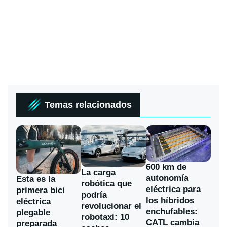
Temas relacionados
600 km de
La carga
autonomía
Esta es la
robótica que
eléctrica para
primera bici
podría
los híbridos
eléctrica
revolucionar el
enchufables:
plegable
robotaxi: 10
CATL cambia
preparada