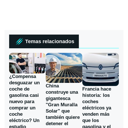
Temas relacionados
¿Compensa
desguazar un
China
coche de
Francia hace
construye una
gasolina casi
historia: los
gigantesca
nuevo para
coches
"Gran Muralla
comprar un
eléctricos ya
Solar" que
coche
venden más
también quiere
eléctrico? Un
que los
detener el
estudio
gasolina y el