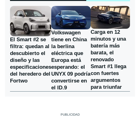
Carga en 12
Volkswagen
minutos y una
El Smart #2 se
tiene en China
batería más
filtra: quedan al
la berlina
barata, el
descubierto el
eléctrica que
renovado
diseño y las
Europa está
Smart #1 llega
especificaciones
esperando: el
con fuertes
del heredero del
UNYX 09 podría
argumentos
Fortwo
convertirse en
para triunfar
el ID.9