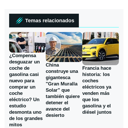
Temas relacionados
¿Compensa
desguazar un
China
coche de
Francia hace
construye una
gasolina casi
historia: los
gigantesca
nuevo para
coches
"Gran Muralla
comprar un
eléctricos ya
Solar" que
coche
venden más
también quiere
eléctrico? Un
que los
detener el
estudio
gasolina y el
avance del
desmonta uno
diésel juntos
desierto
de los grandes
mitos