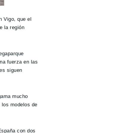
n Vigo, que el
e la región
megaparque
ana fuerza en las
es siguen
a gama mucho
y los modelos de
 España con dos