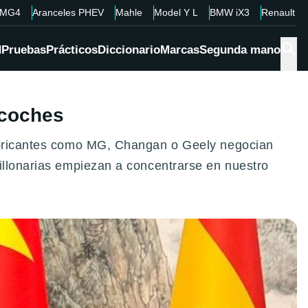
MG4
Aranceles PHEV
Mahle
Model Y L
BMW iX3
Renault 4
d
Pruebas
Prácticos
Diccionario
Marcas
Segunda mano
 coches
fabricantes como MG, Changan o Geely negocian
illonarias empiezan a concentrarse en nuestro