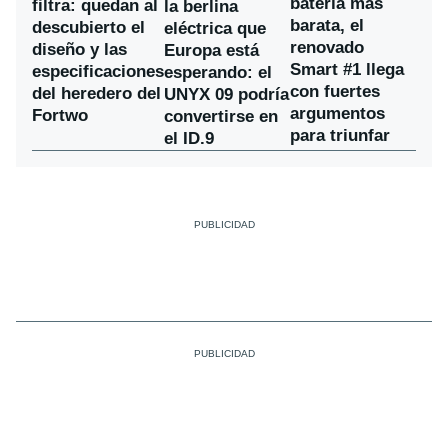
batería más
filtra: quedan al
la berlina
barata, el
descubierto el
eléctrica que
renovado
diseño y las
Europa está
Smart #1 llega
especificaciones
esperando: el
con fuertes
del heredero del
UNYX 09 podría
argumentos
Fortwo
convertirse en
para triunfar
el ID.9