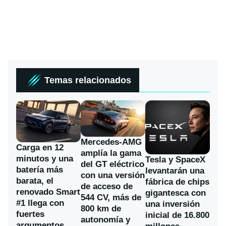
Temas relacionados
Mercedes-AMG
Carga en 12
amplía la gama
minutos y una
Tesla y SpaceX
del GT eléctrico
batería más
levantarán una
con una versión
barata, el
fábrica de chips
de acceso de
renovado Smart
gigantesca con
544 CV, más de
#1 llega con
una inversión
800 km de
fuertes
inicial de 16.800
autonomía y
argumentos