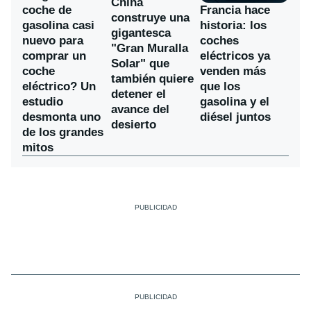
China
coche de
Francia hace
construye una
gasolina casi
historia: los
gigantesca
nuevo para
coches
"Gran Muralla
comprar un
eléctricos ya
Solar" que
coche
venden más
también quiere
eléctrico? Un
que los
detener el
estudio
gasolina y el
avance del
desmonta uno
diésel juntos
desierto
de los grandes
mitos