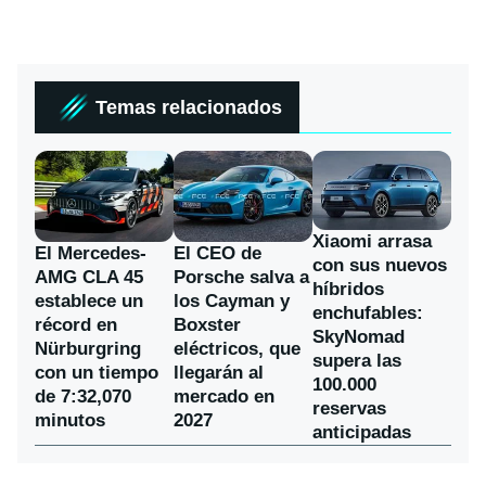
Temas relacionados
Xiaomi arrasa
El Mercedes-
El CEO de
con sus nuevos
AMG CLA 45
Porsche salva a
híbridos
establece un
los Cayman y
enchufables:
récord en
Boxster
SkyNomad
Nürburgring
eléctricos, que
supera las
con un tiempo
llegarán al
100.000
de 7:32,070
mercado en
reservas
minutos
2027
anticipadas