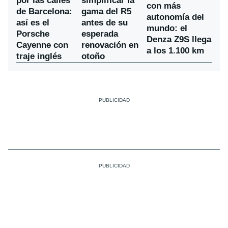
por las calles
simplificar la
con más
de Barcelona:
gama del R5
autonomía del
así es el
antes de su
mundo: el
Porsche
esperada
Denza Z9S llega
Cayenne con
renovación en
a los 1.100 km
traje inglés
otoño