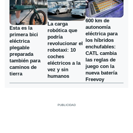
600 km de
La carga
autonomía
Esta es la
robótica que
eléctrica para
primera bici
podría
los híbridos
eléctrica
revolucionar el
enchufables:
plegable
robotaxi: 10
CATL cambia
preparada
coches
las reglas de
también para
eléctricos a la
juego con la
caminos de
vez y sin
nueva batería
tierra
humanos
Freevoy