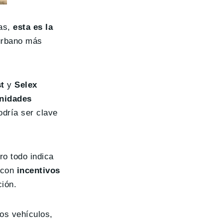
das,
esta es la
 urbano más
t
y
Selex
unidades
odría ser clave
ro todo indica
a con
incentivos
ción.
os vehículos,