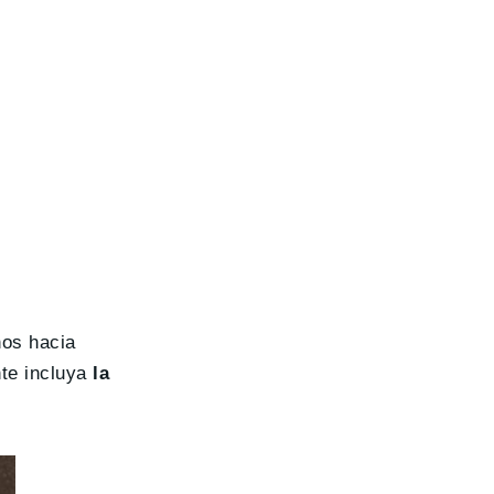
nos hacia
nte incluya
la