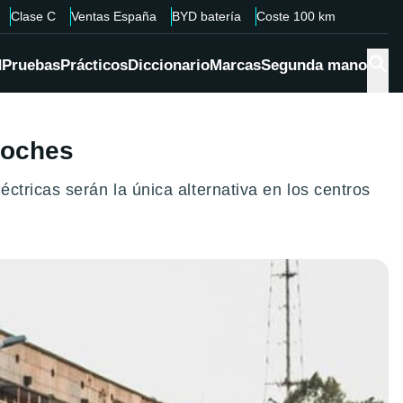
Clase C
Ventas España
BYD batería
Coste 100 km
d
Pruebas
Prácticos
Diccionario
Marcas
Segunda mano
coches
tricas serán la única alternativa en los centros