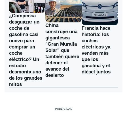
¿Compensa
desguazar un
China
coche de
Francia hace
construye una
gasolina casi
historia: los
gigantesca
nuevo para
coches
"Gran Muralla
comprar un
eléctricos ya
Solar" que
coche
venden más
también quiere
eléctrico? Un
que los
detener el
estudio
gasolina y el
avance del
desmonta uno
diésel juntos
desierto
de los grandes
mitos