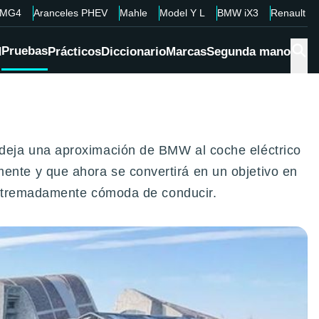
MG4
Aranceles PHEV
Mahle
Model Y L
BMW iX3
Renault 4
Pruebas
d
Prácticos
Diccionario
Marcas
Segunda mano
deja una aproximación de BMW al coche eléctrico
nte y que ahora se convertirá en un objetivo en
 extremadamente cómoda de conducir.