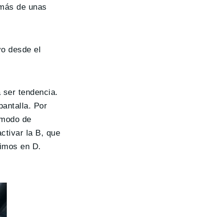
emás de unas
o desde el
 ser tendencia.
pantalla. Por
 modo de
ctivar la B, que
cimos en D.