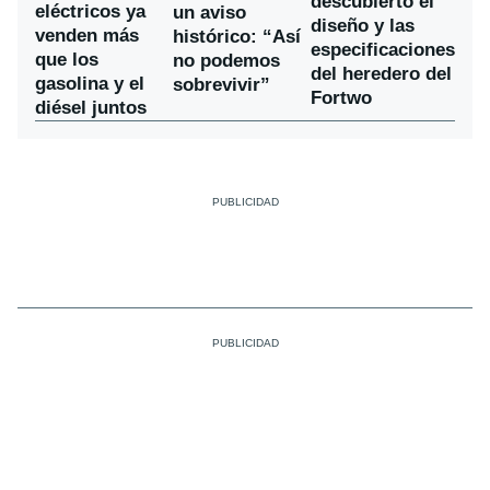
descubierto el
eléctricos ya
un aviso
diseño y las
venden más
histórico: “Así
especificaciones
que los
no podemos
del heredero del
gasolina y el
sobrevivir”
Fortwo
diésel juntos