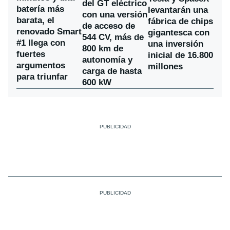
del GT eléctrico
batería más
levantarán una
con una versión
barata, el
fábrica de chips
de acceso de
renovado Smart
gigantesca con
544 CV, más de
#1 llega con
una inversión
800 km de
fuertes
inicial de 16.800
autonomía y
argumentos
millones
carga de hasta
para triunfar
600 kW