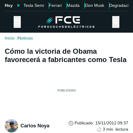
Hoy
Tesla Semi
Ferrari
Mazda
Elon Musk
Degradació
Inicio
Noticias
Cómo la victoria de Obama
favorecerá a fabricantes como Tesla
Publicado
:
15/11/2012 09:37
Carlos Noya
3
min. lectura