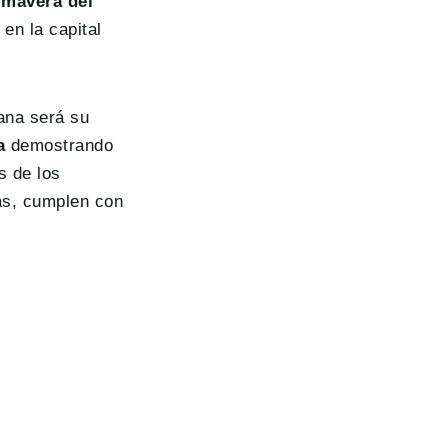
imavera del
en la capital
ana será su
a
demostrando
s de los
as, cumplen con