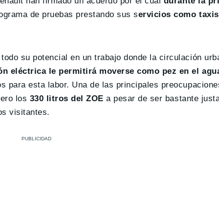
Renault han firmado un acuerdo por el cual
durante la pr
grama de pruebas prestando sus s
ervicios como taxis
odo su potencial en un trabajo donde la circulación urb
n eléctrica le permitirá moverse como pez en el agu
s para esta labor. Una de las principales preocupacione
pero los
330 litros del ZOE
a pesar de ser bastante just
s visitantes.