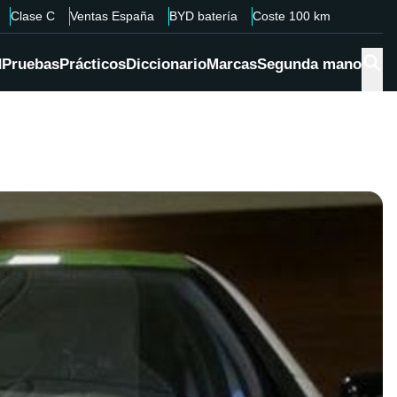
Clase C
Ventas España
BYD batería
Coste 100 km
d
Pruebas
Prácticos
Diccionario
Marcas
Segunda mano