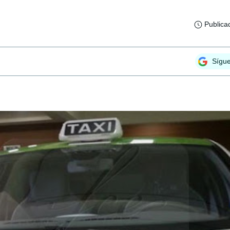
Publica
Sígu