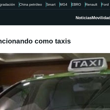
gradación
China petróleo
Smart
MG4
EBRO
Renault
Ford
Noticias
Movilida
ncionando como taxis