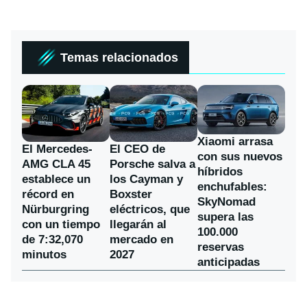
Temas relacionados
Xiaomi arrasa
El Mercedes-
El CEO de
con sus nuevos
AMG CLA 45
Porsche salva a
híbridos
establece un
los Cayman y
enchufables:
récord en
Boxster
SkyNomad
Nürburgring
eléctricos, que
supera las
con un tiempo
llegarán al
100.000
de 7:32,070
mercado en
reservas
minutos
2027
anticipadas