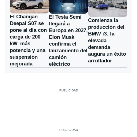
El Changan
El Tesla Semi
Comienza la
Deepal S07 se
llegará a
producción del
pone al día con
Europa en 2027,
BMW i3: la
carga de 200
Elon Musk
elevada
kW, más
confirma el
demanda
potencia y una
lanzamiento del
augura un éxito
suspensión
camión
arrollador
mejorada
eléctrico