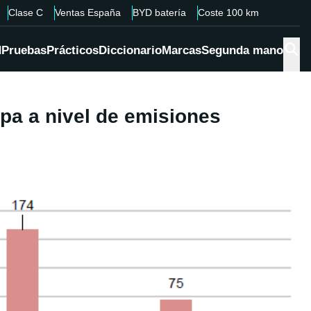
Clase C
Ventas España
BYD batería
Coste 100 km
d
Pruebas
Prácticos
Diccionario
Marcas
Segunda mano
opa a nivel de emisiones