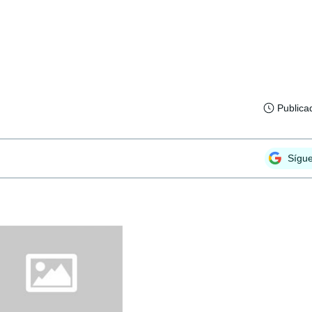
Publica
Sígu