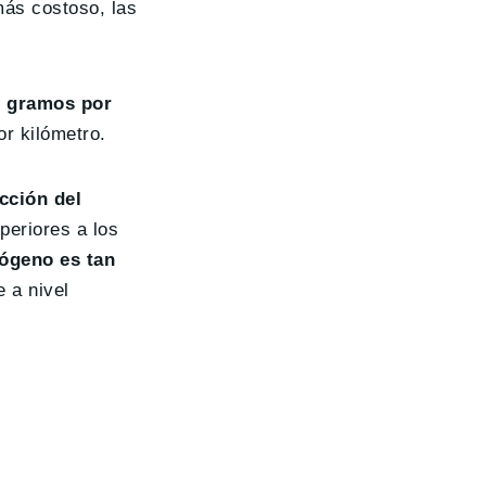
ás costoso, las
5 gramos por
r kilómetro.
ción del
periores a los
rógeno es tan
e a nivel