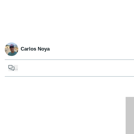
Carlos Noya
...