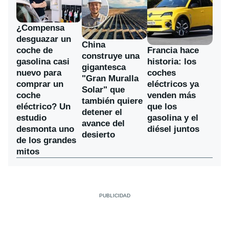
¿Compensa
desguazar un
China
coche de
Francia hace
construye una
gasolina casi
historia: los
gigantesca
nuevo para
coches
"Gran Muralla
comprar un
eléctricos ya
Solar" que
coche
venden más
también quiere
eléctrico? Un
que los
detener el
estudio
gasolina y el
avance del
desmonta uno
diésel juntos
desierto
de los grandes
mitos