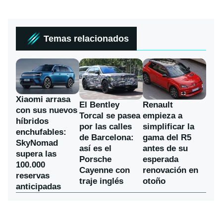
Temas relacionados
Xiaomi arrasa
El Bentley
Renault
con sus nuevos
Torcal se pasea
empieza a
híbridos
por las calles
simplificar la
enchufables:
de Barcelona:
gama del R5
SkyNomad
así es el
antes de su
supera las
Porsche
esperada
100.000
Cayenne con
renovación en
reservas
traje inglés
otoño
anticipadas