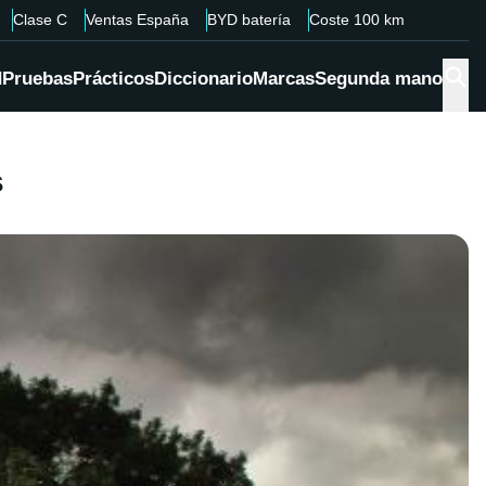
Clase C
Ventas España
BYD batería
Coste 100 km
d
Pruebas
Prácticos
Diccionario
Marcas
Segunda mano
s