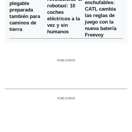
enchufables:
plegable
robotaxi: 10
CATL cambia
preparada
coches
las reglas de
también para
eléctricos a la
juego con la
caminos de
vez y sin
nueva batería
tierra
humanos
Freevoy