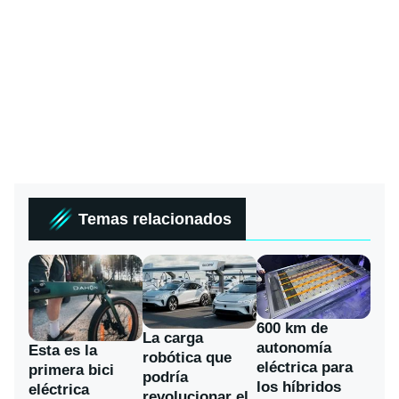
Temas relacionados
600 km de
La carga
autonomía
Esta es la
robótica que
eléctrica para
primera bici
podría
los híbridos
eléctrica
revolucionar el