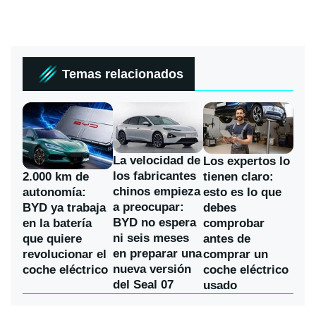
Temas relacionados
La velocidad de
Los expertos lo
los fabricantes
2.000 km de
tienen claro:
chinos empieza
autonomía:
esto es lo que
a preocupar:
BYD ya trabaja
debes
BYD no espera
en la batería
comprobar
ni seis meses
que quiere
antes de
en preparar una
revolucionar el
comprar un
nueva versión
coche eléctrico
coche eléctrico
del Seal 07
usado