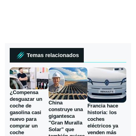
Temas relacionados
¿Compensa
desguazar un
China
coche de
Francia hace
construye una
gasolina casi
historia: los
gigantesca
nuevo para
coches
"Gran Muralla
comprar un
eléctricos ya
Solar" que
coche
venden más