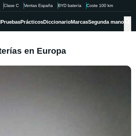
Clase C
Ventas España
BYD batería
Coste 100 km
d
Pruebas
Prácticos
Diccionario
Marcas
Segunda mano
terías en Europa