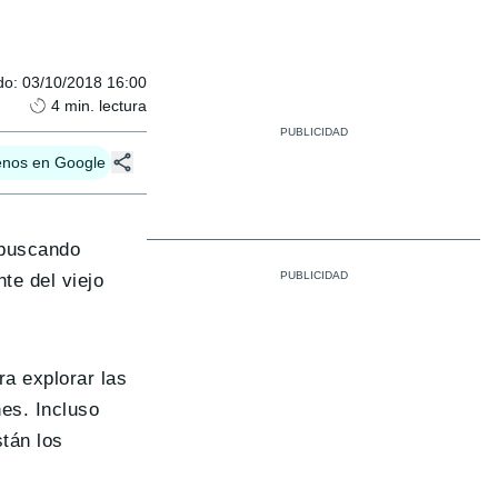
do
:
03/10/2018 16:00
4
min. lectura
enos en Google
 buscando
te del viejo
ra explorar las
es. Incluso
tán los