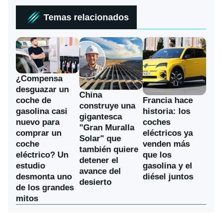
Temas relacionados
¿Compensa
desguazar un
China
coche de
Francia hace
construye una
gasolina casi
historia: los
gigantesca
nuevo para
coches
"Gran Muralla
comprar un
eléctricos ya
Solar" que
coche
venden más
también quiere
eléctrico? Un
que los
detener el
estudio
gasolina y el
avance del
desmonta uno
diésel juntos
desierto
de los grandes
mitos