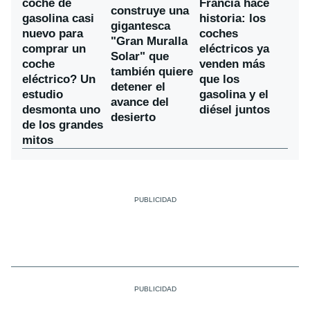
coche de
Francia hace
construye una
gasolina casi
historia: los
gigantesca
nuevo para
coches
"Gran Muralla
comprar un
eléctricos ya
Solar" que
coche
venden más
también quiere
eléctrico? Un
que los
detener el
estudio
gasolina y el
avance del
desmonta uno
diésel juntos
desierto
de los grandes
mitos