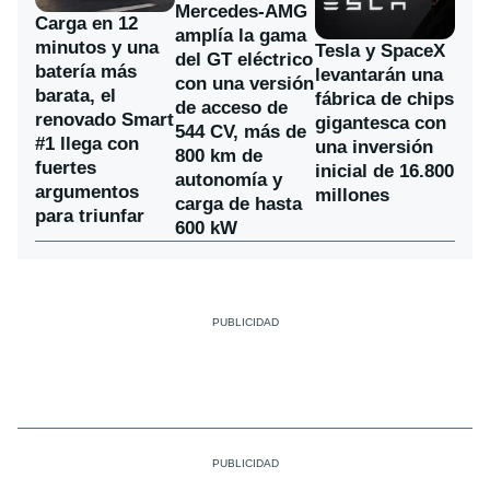
Mercedes-AMG
Carga en 12
amplía la gama
minutos y una
Tesla y SpaceX
del GT eléctrico
batería más
levantarán una
con una versión
barata, el
fábrica de chips
de acceso de
renovado Smart
gigantesca con
544 CV, más de
#1 llega con
una inversión
800 km de
fuertes
inicial de 16.800
autonomía y
argumentos
millones
carga de hasta
para triunfar
600 kW