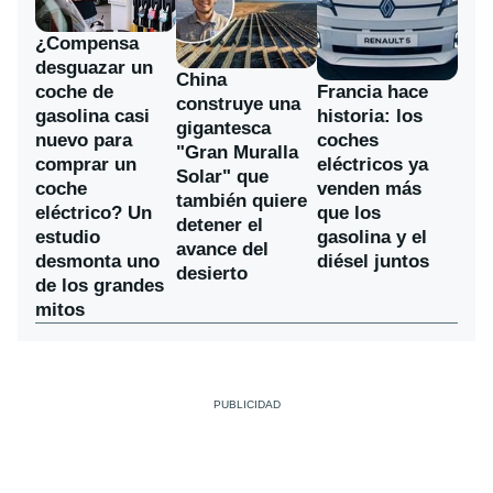
¿Compensa
desguazar un
China
coche de
Francia hace
construye una
gasolina casi
historia: los
gigantesca
nuevo para
coches
"Gran Muralla
comprar un
eléctricos ya
Solar" que
coche
venden más
también quiere
eléctrico? Un
que los
detener el
estudio
gasolina y el
avance del
desmonta uno
diésel juntos
desierto
de los grandes
mitos