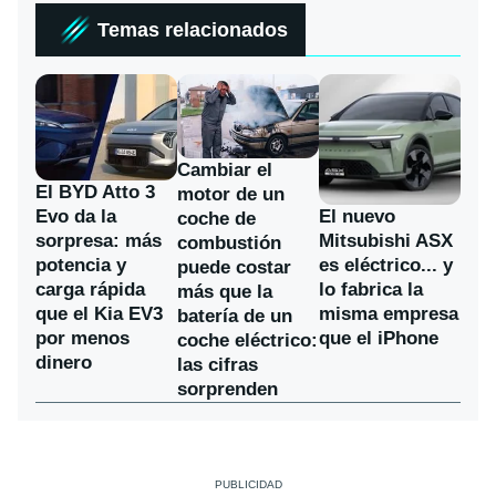
Temas relacionados
Cambiar el
El BYD Atto 3
motor de un
Evo da la
El nuevo
coche de
sorpresa: más
Mitsubishi ASX
combustión
potencia y
es eléctrico... y
puede costar
carga rápida
lo fabrica la
más que la
que el Kia EV3
misma empresa
batería de un
por menos
que el iPhone
coche eléctrico:
dinero
las cifras
sorprenden