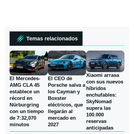
Temas relacionados
Xiaomi arrasa
El Mercedes-
El CEO de
con sus nuevos
AMG CLA 45
Porsche salva a
híbridos
establece un
los Cayman y
enchufables:
récord en
Boxster
SkyNomad
Nürburgring
eléctricos, que
supera las
con un tiempo
llegarán al
100.000
de 7:32,070
mercado en
reservas
minutos
2027
anticipadas