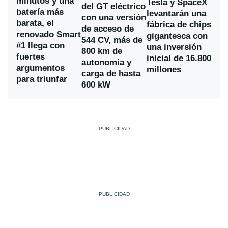
minutos y una
Tesla y SpaceX
del GT eléctrico
batería más
levantarán una
con una versión
barata, el
fábrica de chips
de acceso de
renovado Smart
gigantesca con
544 CV, más de
#1 llega con
una inversión
800 km de
fuertes
inicial de 16.800
autonomía y
argumentos
millones
carga de hasta
para triunfar
600 kW