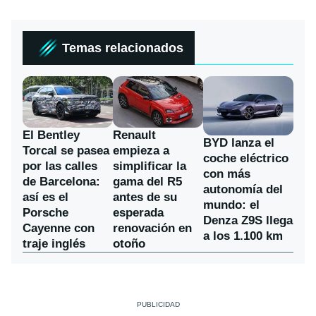
Temas relacionados
El Bentley
Renault
BYD lanza el
Torcal se pasea
empieza a
coche eléctrico
por las calles
simplificar la
con más
de Barcelona:
gama del R5
autonomía del
así es el
antes de su
mundo: el
Porsche
esperada
Denza Z9S llega
Cayenne con
renovación en
a los 1.100 km
traje inglés
otoño