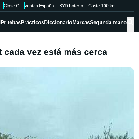
Clase C
Ventas España
BYD batería
Coste 100 km
d
Pruebas
Prácticos
Diccionario
Marcas
Segunda mano
st cada vez está más cerca