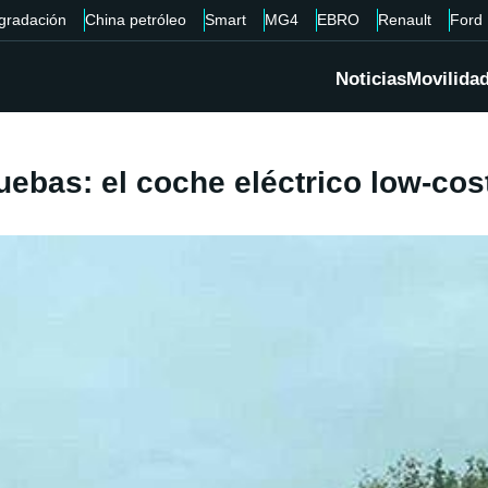
gradación
China petróleo
Smart
MG4
EBRO
Renault
Ford
Noticias
Movilida
uebas: el coche eléctrico low-co