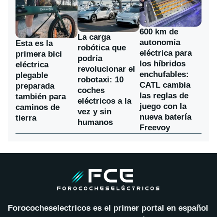
600 km de
La carga
autonomía
Esta es la
robótica que
eléctrica para
primera bici
podría
los híbridos
eléctrica
revolucionar el
enchufables:
plegable
robotaxi: 10
CATL cambia
preparada
coches
las reglas de
también para
eléctricos a la
juego con la
caminos de
vez y sin
nueva batería
tierra
humanos
Freevoy
Forococheselectricos es el primer portal en español